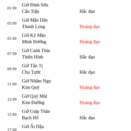
Giờ Đinh Sửu
01:00
Câu Trận
Hắc đạo
Giờ Mậu Dần
03:00
Thanh Long
Hoàng đạo
Giờ Kỷ Mão
05:00
Minh Đường
Hoàng đạo
Giờ Canh Thìn
07:00
Thiên Hình
Hắc đạo
Giờ Tân Tị
09:00
Chu Tước
Hắc đạo
Giờ Nhâm Ngọ
11:00
Kim Quỹ
Hoàng đạo
Giờ Quý Mùi
13:00
Kim Đường
Hoàng đạo
Giờ Giáp Thân
15:00
Bạch Hổ
Hắc đạo
Giờ Ất Dậu
17:00