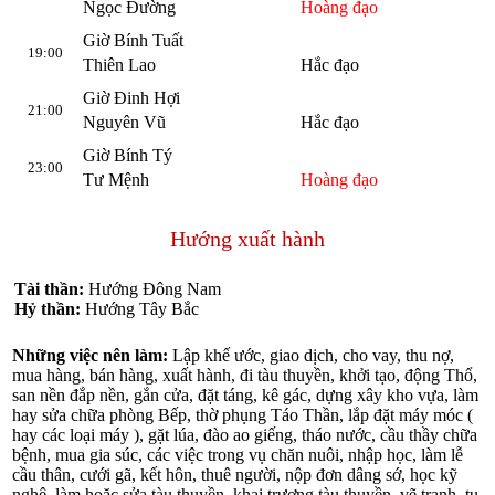
Ngọc Đường
Hoàng đạo
Giờ Bính Tuất
19:00
Thiên Lao
Hắc đạo
Giờ Đinh Hợi
21:00
Nguyên Vũ
Hắc đạo
Giờ Bính Tý
23:00
Tư Mệnh
Hoàng đạo
Hướng xuất hành
Tài thần:
Hướng Đông Nam
Hỷ thần:
Hướng Tây Bắc
Những việc nên làm:
Lập khế ước, giao dịch, cho vay, thu nợ,
mua hàng, bán hàng, xuất hành, đi tàu thuyền, khởi tạo, động Thổ,
san nền đắp nền, gắn cửa, đặt táng, kê gác, dựng xây kho vựa, làm
hay sửa chữa phòng Bếp, thờ phụng Táo Thần, lắp đặt máy móc (
hay các loại máy ), gặt lúa, đào ao giếng, tháo nước, cầu thầy chữa
bệnh, mua gia súc, các việc trong vụ chăn nuôi, nhập học, làm lễ
cầu thân, cưới gã, kết hôn, thuê người, nộp đơn dâng sớ, học kỹ
nghệ, làm hoặc sửa tàu thuyền, khai trương tàu thuyền, vẽ tranh, tu