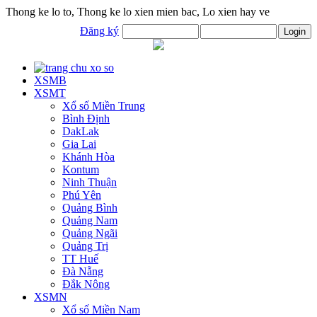
Thong ke lo to, Thong ke lo xien mien bac, Lo xien hay ve
Đăng ký
XSMB
XSMT
Xổ số Miền Trung
Bình Định
DakLak
Gia Lai
Khánh Hòa
Kontum
Ninh Thuận
Phú Yên
Quảng Bình
Quảng Nam
Quảng Ngãi
Quảng Trị
TT Huế
Đà Nẵng
Đắk Nông
XSMN
Xổ số Miền Nam