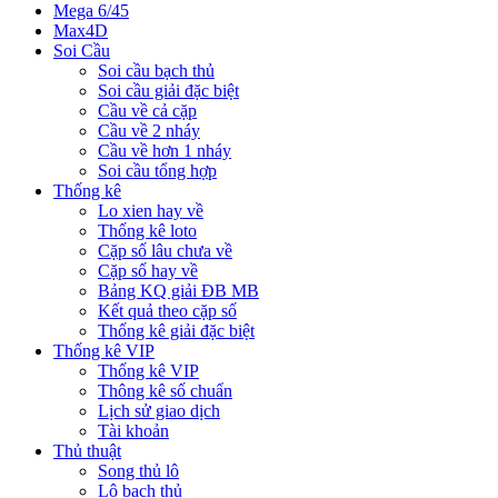
Mega 6/45
Max4D
Soi Cầu
Soi cầu bạch thủ
Soi cầu giải đặc biệt
Cầu về cả cặp
Cầu về 2 nháy
Cầu về hơn 1 nháy
Soi cầu tổng hợp
Thống kê
Lo xien hay về
Thống kê loto
Cặp số lâu chưa về
Cặp số hay về
Bảng KQ giải ĐB MB
Kết quả theo cặp số
Thống kê giải đặc biệt
Thống kê VIP
Thống kê VIP
Thông kê số chuẩn
Lịch sử giao dịch
Tài khoản
Thủ thuật
Song thủ lô
Lô bạch thủ