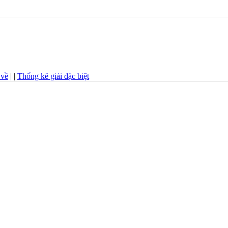
 về
| |
Thống kê giải đặc biệt