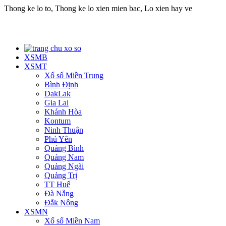
Thong ke lo to, Thong ke lo xien mien bac, Lo xien hay ve
XSMB
XSMT
Xổ số Miền Trung
Bình Định
DakLak
Gia Lai
Khánh Hòa
Kontum
Ninh Thuận
Phú Yên
Quảng Bình
Quảng Nam
Quảng Ngãi
Quảng Trị
TT Huế
Đà Nẵng
Đắk Nông
XSMN
Xổ số Miền Nam