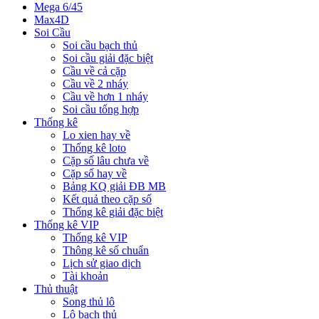
Mega 6/45
Max4D
Soi Cầu
Soi cầu bạch thủ
Soi cầu giải đặc biệt
Cầu về cả cặp
Cầu về 2 nháy
Cầu về hơn 1 nháy
Soi cầu tổng hợp
Thống kê
Lo xien hay về
Thống kê loto
Cặp số lâu chưa về
Cặp số hay về
Bảng KQ giải ĐB MB
Kết quả theo cặp số
Thống kê giải đặc biệt
Thống kê VIP
Thống kê VIP
Thông kê số chuẩn
Lịch sử giao dịch
Tài khoản
Thủ thuật
Song thủ lô
Lô bạch thủ