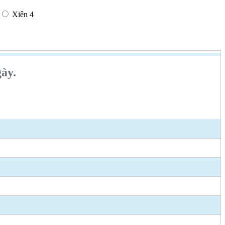
Xiên 4
ày.