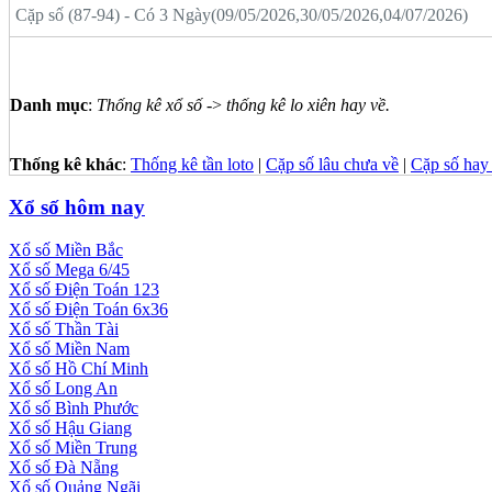
Cặp số (87-94) - Có 3 Ngày(09/05/2026,30/05/2026,04/07/2026)
Danh mục
:
Thống kê xổ số
->
thống kê lo xiên hay về.
Thống kê khác
:
Thống kê tần loto
|
Cặp số lâu chưa về
|
Cặp số hay
Xổ số hôm nay
Xổ số Miền Bắc
Xổ số Mega 6/45
Xổ số Điện Toán 123
Xổ số Điện Toán 6x36
Xổ số Thần Tài
Xổ số Miền Nam
Xổ số Hồ Chí Minh
Xổ số Long An
Xổ số Bình Phước
Xổ số Hậu Giang
Xổ số Miền Trung
Xổ số Đà Nẵng
Xổ số Quảng Ngãi