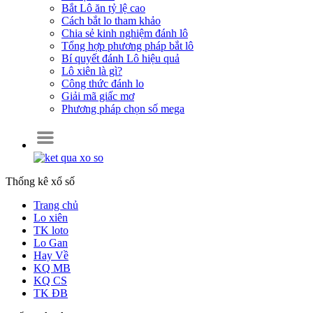
Bắt Lô ăn tỷ lệ cao
Cách bắt lo tham khảo
Chia sẻ kinh nghiệm đánh lô
Tổng hợp phương pháp bắt lô
Bí quyết đánh Lô hiệu quả
Lô xiên là gì?
Công thức đánh lo
Giải mã giấc mơ
Phương pháp chọn số mega
Thống kê xổ số
Trang chủ
Lo xiên
TK loto
Lo Gan
Hay Về
KQ MB
KQ CS
TK ĐB