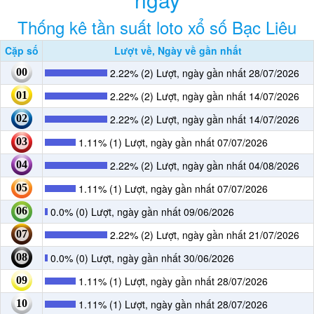
Thống kê tần suất loto xổ số Bạc Liêu
Cặp số
Lượt về, Ngày về gần nhất
00
2.22% (2) Lượt, ngày gần nhất 28/07/2026
01
2.22% (2) Lượt, ngày gần nhất 14/07/2026
02
2.22% (2) Lượt, ngày gần nhất 14/07/2026
03
1.11% (1) Lượt, ngày gần nhất 07/07/2026
04
2.22% (2) Lượt, ngày gần nhất 04/08/2026
05
1.11% (1) Lượt, ngày gần nhất 07/07/2026
06
0.0% (0) Lượt, ngày gần nhất 09/06/2026
07
2.22% (2) Lượt, ngày gần nhất 21/07/2026
08
0.0% (0) Lượt, ngày gần nhất 30/06/2026
09
1.11% (1) Lượt, ngày gần nhất 28/07/2026
10
1.11% (1) Lượt, ngày gần nhất 28/07/2026