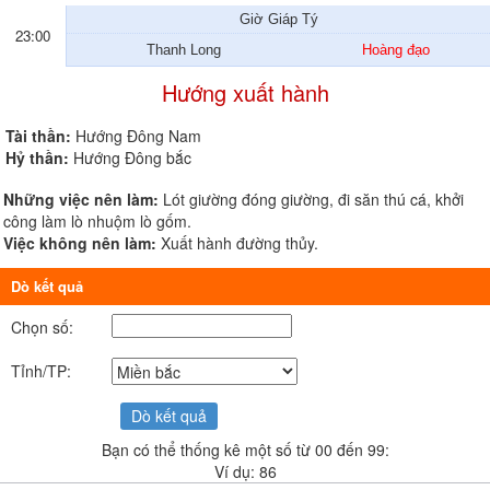
Giờ Giáp Tý
23:00
Thanh Long
Hoàng đạo
Hướng xuất hành
Tài thần:
Hướng Đông Nam
Hỷ thần:
Hướng Đông bắc
Những việc nên làm:
Lót giường đóng giường, đi săn thú cá, khởi
công làm lò nhuộm lò gốm.
Việc không nên làm:
Xuất hành đường thủy.
Dò kết quả
Chọn số:
Tỉnh/TP:
Dò kết quả
Bạn có thể thống kê một số từ 00 đến 99:
Ví dụ: 86