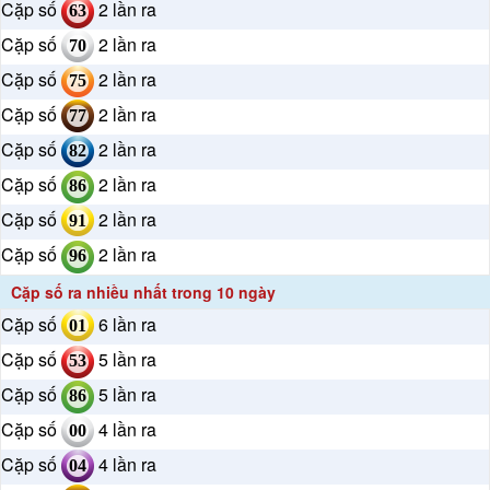
Cặp số
2 lần ra
63
Cặp số
2 lần ra
70
Cặp số
2 lần ra
75
Cặp số
2 lần ra
77
Cặp số
2 lần ra
82
Cặp số
2 lần ra
86
Cặp số
2 lần ra
91
Cặp số
2 lần ra
96
Cặp số ra nhiều nhất trong 10 ngày
Cặp số
6 lần ra
01
Cặp số
5 lần ra
53
Cặp số
5 lần ra
86
Cặp số
4 lần ra
00
Cặp số
4 lần ra
04