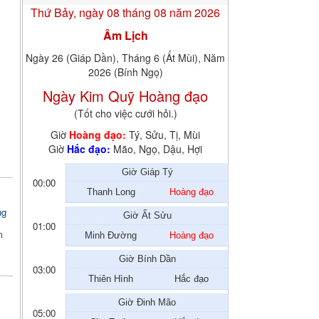
Thứ Bảy, ngày 08 tháng 08 năm 2026
Âm Lịch
Ngày 26 (Giáp Dần), Tháng 6 (Ất Mùi), Năm
2026 (Bính Ngọ)
Ngày Kim Quỹ Hoàng đạo
(Tốt cho việc cưới hỏi.)
Giờ
Hoàng đạo:
Tý, Sửu, Tị, Mùi
Giờ
Hắc đạo:
Mão, Ngọ, Dậu, Hợi
Giờ Giáp Tý
00:00
Thanh Long
Hoàng đạo
ng
Giờ Ất Sửu
01:00
m
Minh Đường
Hoàng đạo
Giờ Bính Dần
03:00
Thiên Hình
Hắc đạo
Giờ Đinh Mão
05:00