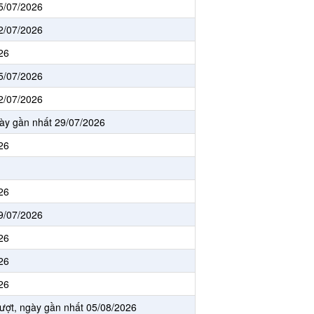
5/07/2026
2/07/2026
26
5/07/2026
2/07/2026
ày gần nhất 29/07/2026
26
26
9/07/2026
26
26
26
ượt, ngày gần nhất 05/08/2026