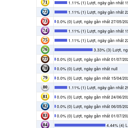
71
1.11% (1) Lượt, ngày gần nhất 1
72
1.11% (1) Lượt, ngày gần nhất 2
73
0.0% (0) Lượt, ngày gần nhất 27/05/20
74
1.11% (1) Lượt, ngày gần nhất 1
75
1.11% (1) Lượt, ngày gần nhất 2
76
3.33% (3) Lượt, ng
77
0.0% (0) Lượt, ngày gần nhất 01/07/20
78
0.0% (0) Lượt, ngày gần nhất null
79
0.0% (0) Lượt, ngày gần nhất 15/04/20
80
1.11% (1) Lượt, ngày gần nhất 2
81
0.0% (0) Lượt, ngày gần nhất 24/06/20
82
0.0% (0) Lượt, ngày gần nhất 06/05/20
83
0.0% (0) Lượt, ngày gần nhất 01/07/20
84
4.44% (4) L