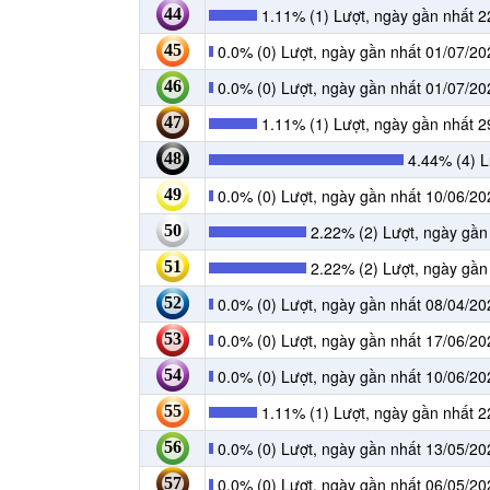
44
1.11% (1) Lượt, ngày gần nhất 2
45
0.0% (0) Lượt, ngày gần nhất 01/07/20
46
0.0% (0) Lượt, ngày gần nhất 01/07/20
47
1.11% (1) Lượt, ngày gần nhất 2
48
4.44% (4) L
49
0.0% (0) Lượt, ngày gần nhất 10/06/20
50
2.22% (2) Lượt, ngày gần
51
2.22% (2) Lượt, ngày gần
52
0.0% (0) Lượt, ngày gần nhất 08/04/20
53
0.0% (0) Lượt, ngày gần nhất 17/06/20
54
0.0% (0) Lượt, ngày gần nhất 10/06/20
55
1.11% (1) Lượt, ngày gần nhất 2
56
0.0% (0) Lượt, ngày gần nhất 13/05/20
57
0.0% (0) Lượt, ngày gần nhất 06/05/20