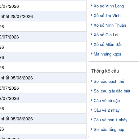
5/07/2026
Xổ số Vĩnh Long
Xổ số Trà Vinh
 nhất 29/07/2026
Xổ số Ninh Thuận
26
Xổ số Gia Lai
9/07/2026
Xổ số Miền Bắc
26
Mã nhúng kqxs
26
26
Thống kê cầu
 nhất 05/08/2026
Soi cầu bạch thủ
8/07/2026
Soi cầu giải đặc biệt
2/07/2026
Cầu về cả cặp
26
Cầu về 2 nháy
 nhất 05/08/2026
Cầu về hơn 1 nháy
26
Soi cầu tổng hợp