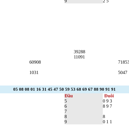
9
2 5
39288
11091
60908
7185
1031
5047
05 08 08 01 16 31 45 47 50 59 53 68 69 67 88 90 91 91
Đầu
Đuôi
5
0 9 3
6
8 9 7
7
8
8
9
0 1 1