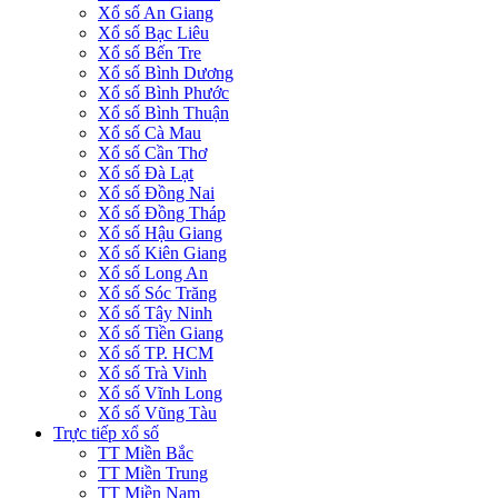
Xổ số An Giang
Xổ số Bạc Liêu
Xổ số Bến Tre
Xổ số Bình Dương
Xổ số Bình Phước
Xổ số Bình Thuận
Xổ số Cà Mau
Xổ số Cần Thơ
Xổ số Đà Lạt
Xổ số Đồng Nai
Xổ số Đồng Tháp
Xổ số Hậu Giang
Xổ số Kiên Giang
Xổ số Long An
Xổ số Sóc Trăng
Xổ số Tây Ninh
Xổ số Tiền Giang
Xổ số TP. HCM
Xổ số Trà Vinh
Xổ số Vĩnh Long
Xổ số Vũng Tàu
Trực tiếp xổ số
TT Miền Bắc
TT Miền Trung
TT Miền Nam