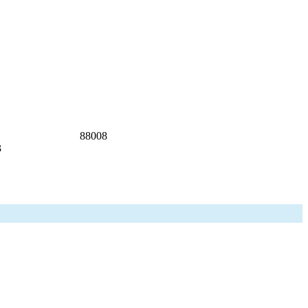
88008
3