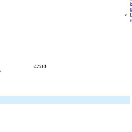
k
l
s
47510
9