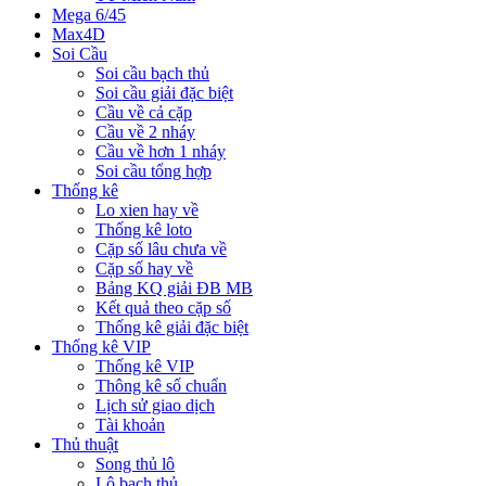
Mega 6/45
Max4D
Soi Cầu
Soi cầu bạch thủ
Soi cầu giải đặc biệt
Cầu về cả cặp
Cầu về 2 nháy
Cầu về hơn 1 nháy
Soi cầu tổng hợp
Thống kê
Lo xien hay về
Thống kê loto
Cặp số lâu chưa về
Cặp số hay về
Bảng KQ giải ĐB MB
Kết quả theo cặp số
Thống kê giải đặc biệt
Thống kê VIP
Thống kê VIP
Thông kê số chuẩn
Lịch sử giao dịch
Tài khoản
Thủ thuật
Song thủ lô
Lô bạch thủ